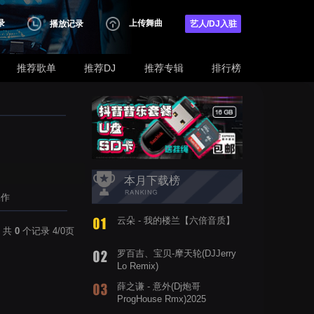
录
上传舞曲
播放记录
艺人/DJ入驻
推荐歌单
推荐DJ
推荐专辑
排行榜
本月下载榜
操作
云朵 - 我的楼兰【六倍音质】
共
0
个记录 4/0页
罗百吉、宝贝-摩天轮(DJJerry
Lo Remix)
薛之谦 - 意外(Dj炮哥
ProgHouse Rmx)2025