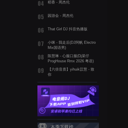
稻香 - 周杰伦
园游会 - 周杰伦
That Girl DJ 抖音热播版
小咪 - 我走后(DJ阿帆 Electro
Mix国语男)
陈慧琳 - 心服口服(Dj菜仔
ProgHouse Rmx 2026 粤语)
【六倍音质】yihuik苡慧 - 致
你
本季下载榜