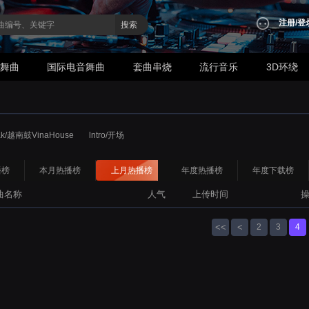
注册
/
登
搜索
业舞曲
国际电音舞曲
套曲串烧
流行音乐
3D环绕
ak/越南鼓VinaHouse
lntro/开场
播榜
本月热播榜
上月热播榜
年度热播榜
年度下载榜
曲名称
人气
上传时间
<<
<
2
3
4