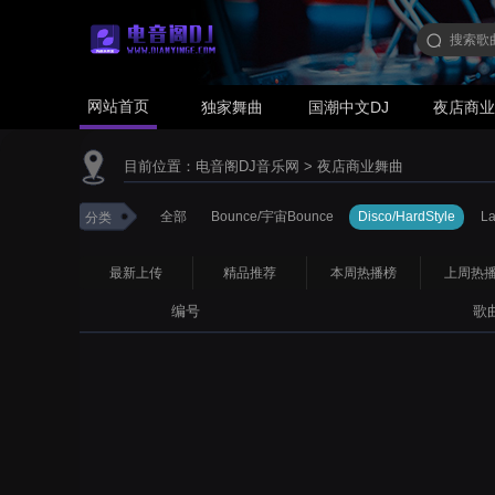
网站首页
独家舞曲
国潮中文DJ
夜店商
目前位置：
电音阁DJ音乐网
>
夜店商业舞曲
全部
Bounce/宇宙Bounce
Disco/HardStyle
L
分类
最新上传
精品推荐
本周热播榜
上周热
编号
歌