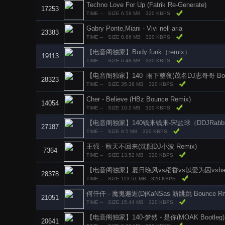
Techno Love For Up (Fatrik Re-Generate)
17253
TIME --
SIZE 6.58 MB
320 KBPS
Gabry Ponte,Miani - Vivi nell aria
23383
TIME --
SIZE 8.86 MB
320 KBPS
【电音阁独家】Body funk（remix）
19113
TIME --
SIZE 6.48 MB
320 KBPS
【电音阁独家】140_雨下整夜(茂名DJ志哥哥 Bootl
28323
TIME --
SIZE 35.36 MB
320 KBPS
Cher - Believe (HBz Bounce Remix)
14054
TIME --
SIZE 10.2 MB
320 KBPS
【电音阁独家】140钱来钱来-宋盐球（DDJRabbit 
27187
TIME --
SIZE 8.5 MB
320 KBPS
王强 - 秋天不回来(沈阳DJ小波 Remix)
7364
TIME --
SIZE 13.52 MB
320 KBPS
28378
TIME --
SIZE 113.51 MB
320 KBPS
何仟仟 - 魔鬼邂逅(DjKaNSas 新跳跳 Bounce R
21051
TIME --
SIZE 15.44 MB
320 KBPS
【电音阁独家】140-梦然 - 是你(MOAK Bootleg)
20641