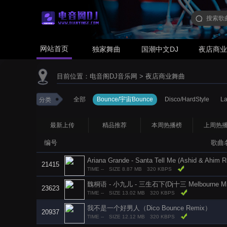
网站首页
独家舞曲
国潮中文DJ
夜店商
目前位置：
电音阁DJ音乐网
>
夜店商业舞曲
全部
Bounce/宇宙Bounce
Disco/HardStyle
L
分类
最新上传
精品推荐
本周热播榜
上周热
编号
歌曲
Ariana Grande - Santa Tell Me (Ashid & Ahim 
21415
TIME --
SIZE 8.87 MB
320 KBPS
魏桐语 - 小九儿 - 三生石下(Dj十三 Melbourne Mi
23623
TIME --
SIZE 13.02 MB
320 KBPS
我不是一个好男人（Dico Bounce Remix）
20937
TIME --
SIZE 12.12 MB
320 KBPS