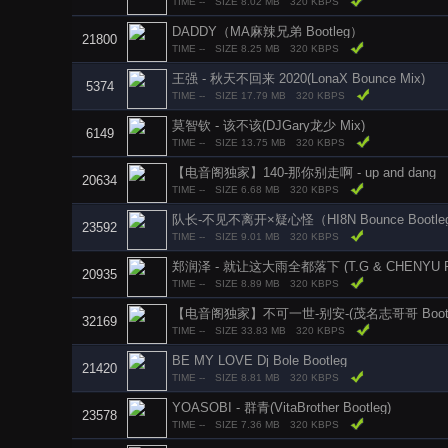
TIME --
SIZE 8.02 MB
320 KBPS
DADDY（MA麻辣兄弟 Bootleg）
21800
TIME --
SIZE 8.25 MB
320 KBPS
王强 - 秋天不回来 2020(LonaX Bounce Mix)
5374
TIME --
SIZE 17.79 MB
320 KBPS
莫智钦 - 该不该(DJGary龙少 Mix)
6149
TIME --
SIZE 13.75 MB
320 KBPS
【电音阁独家】140-那你别走啊 - up and dang
20634
TIME --
SIZE 6.68 MB
320 KBPS
队长-不见不离开×疑心怪（HI8N Bounce Bootleg
23592
TIME --
SIZE 9.01 MB
320 KBPS
郑润泽 - 就让这大雨全都落下 (T.G & CHENYU R
20935
TIME --
SIZE 8.89 MB
320 KBPS
【电音阁独家】不可一世-别安-(茂名志哥哥 Bootle
32169
TIME --
SIZE 33.83 MB
320 KBPS
BE MY LOVE Dj Bole Bootleg
21420
TIME --
SIZE 8.81 MB
320 KBPS
YOASOBI - 群青(VitaBrother Bootleg)
23578
TIME --
SIZE 7.36 MB
320 KBPS