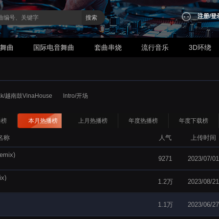
注册
/
登
搜索
业舞曲
国际电音舞曲
套曲串烧
流行音乐
3D环绕
ak/越南鼓VinaHouse
lntro/开场
播榜
本月热播榜
上月热播榜
年度热播榜
年度下载榜
名称
人气
上传时间
Remix)
9271
2023/07/01
x)
1.2万
2023/08/21
1.1万
2023/06/27