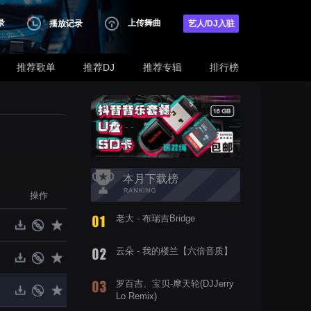
录
上传舞曲
播放记录
艺人/DJ入驻
推荐歌单
推荐DJ
推荐专辑
排行榜
本月下载榜
操作
老大 - 布瑞吉Bridge
云朵 - 我的楼兰【六倍音质】
罗百吉、宝贝-摩天轮(DJJerry
Lo Remix)