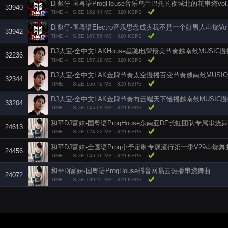
Dj彪仔-国粤语ProgHouse音乐乌兰巴托的夜城北的花串烧Vol.
33940
TIME --
SIZE 162.44 MB
320 KBPS
Dj彪仔-国粤语Electro音乐思念成灾我不是一个好男人串烧Vol.
33942
TIME --
SIZE 167.56 MB
320 KBPS
DJ大宝-全中文LAKHouse星驰电掣最美节奏越南鼓MUSIC
32236
TIME --
SIZE 157.19 MB
320 KBPS
DJ大宝-全中文LAK金牌节奏太空慢摇百变节奏越南鼓MUSI
32344
TIME --
SIZE 166.72 MB
320 KBPS
DJ大宝-全中文LAK金牌节奏向云端天下慢摇越南鼓MUSIC
33204
TIME --
SIZE 145.68 MB
320 KBPS
和平DJ富妹-国粤语ProgHouse东南亚DF长虹团队专属串烧
24613
TIME --
SIZE 124.22 MB
320 KBPS
和平DJ富妹-全国语Prog小予定制专属流行第一季V29串烧舞
24456
TIME --
SIZE 146.36 MB
320 KBPS
和平Dj富妹-国粤语ProgHouse抖音网易云热播串烧舞曲
24072
TIME --
SIZE 139.15 MB
320 KBPS