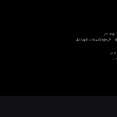
沪ICP备 
本站舞曲均为DJ原创作品，
用户
Co