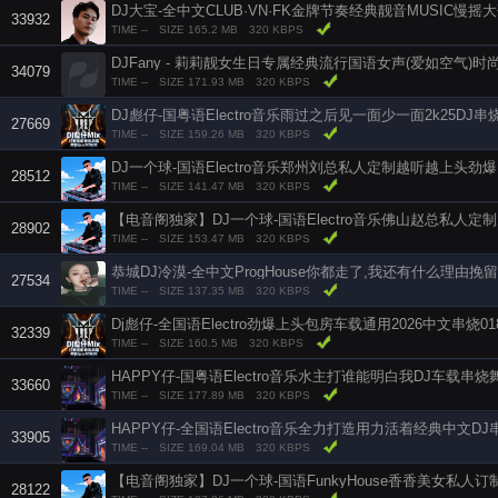
DJ大宝-全中文CLUB·VN·FK金牌节奏经典靓音MUSIC慢摇
33932
TIME --
SIZE 165.2 MB
320 KBPS
34079
TIME --
SIZE 171.93 MB
320 KBPS
DJ彪仔-国粤语Electro音乐雨过之后见一面少一面2k25DJ串
27669
TIME --
SIZE 159.26 MB
320 KBPS
DJ一个球-国语Electro音乐郑州刘总私人定制越听越上头劲爆D
28512
TIME --
SIZE 141.47 MB
320 KBPS
28902
TIME --
SIZE 153.47 MB
320 KBPS
恭城DJ冷漠-全中文ProgHouse你都走了,我还有什么理由挽
27534
TIME --
SIZE 137.35 MB
320 KBPS
Dj彪仔-全国语Electro劲爆上头包房车载通用2026中文串烧01
32339
TIME --
SIZE 160.5 MB
320 KBPS
HAPPY仔-国粤语Electro音乐水主打谁能明白我DJ车载串烧
33660
TIME --
SIZE 177.89 MB
320 KBPS
HAPPY仔-全国语Electro音乐全力打造用力活着经典中文D
33905
TIME --
SIZE 169.04 MB
320 KBPS
28122