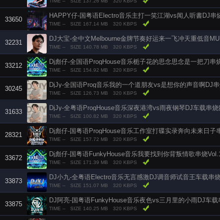
TIME --
SIZE 137.26 MB
320 KBPS
HAPPY仔-国粤语Electro音乐主打一笑江湖vs闻人听書DJ
33650
TIME --
SIZE 167.14 MB
320 KBPS
DJ大宝-全中文Melbourne金牌节奏好运来一飞冲天重低音MU
32231
TIME --
SIZE 140.78 MB
320 KBPS
Dj彪仔-全国语ProgHouse音乐栀子花的思念思念是一把刀串烧V
33212
TIME --
SIZE 154.92 MB
320 KBPS
DjJy-全国语Prog音乐我的一个道朋友vs是想你的声音啊DJ
30245
TIME --
SIZE 126.73 MB
320 KBPS
DjJy-全粤语ProgHouse音乐深夜港湾vs雨夜钢琴DJ车载串
31633
TIME --
SIZE 100.82 MB
320 KBPS
Dj彪仔-国粤语ProgHouse音乐工作室打碟实录奔向未来日子
28321
TIME --
SIZE 157.72 MB
320 KBPS
Dj彪仔-国粤语FunkyHouse音乐我要找到你背叛情歌串烧Vol.
33672
TIME --
SIZE 171.39 MB
320 KBPS
DJ小九-全粤语Electro音乐无言感激DJ调音师试音王车载串
33873
TIME --
SIZE 151.07 MB
320 KBPS
DJ阿亮-国粤语FunkyHouse音乐夜色vs三月里的小雨DJ车
33875
TIME --
SIZE 140.25 MB
320 KBPS