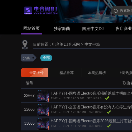
网站首页
独家舞曲
国潮中文DJ
夜店商
目前位置：
电音阁DJ音乐网
>
中文串烧
全部
分类
最新上传
精品推荐
本周热播榜
上周热
编号
歌曲
HAPPY仔-国粤语Electro音乐喝醉以后才明
33667
TIME --
SIZE 196.5 MB
320 KBPS
HAPPY仔-全国语Electro音乐有没有人心疼过
33666
TIME --
SIZE 193.97 MB
320 KBPS
HAPPY仔-国粤语Electro音乐2026最新主打
33665
TIME --
SIZE 181.72 MB
320 KBPS