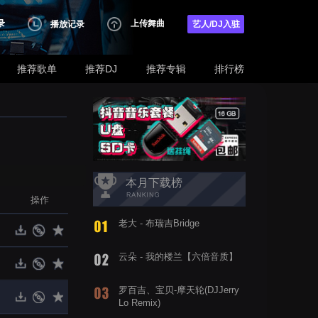
录
上传舞曲
播放记录
艺人/DJ入驻
推荐歌单
推荐DJ
推荐专辑
排行榜
本月下载榜
操作
老大 - 布瑞吉Bridge
云朵 - 我的楼兰【六倍音质】
罗百吉、宝贝-摩天轮(DJJerry
Lo Remix)