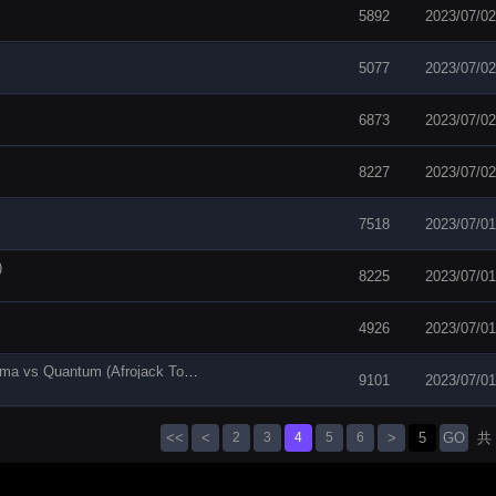
5892
2023/07/02
5077
2023/07/02
6873
2023/07/02
8227
2023/07/02
7518
2023/07/01
)
8225
2023/07/01
4926
2023/07/01
Live For The Night vs We Wanna Party vs Cinema vs Quantum (Afrojack Tomrrowland Mashup)
9101
2023/07/01
<<
<
2
3
4
5
6
>
GO
共