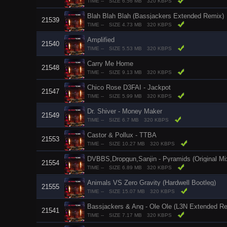
TIME --
SIZE 6.56 MB
320 KBPS
Blah Blah Blah (Bassjackers Extended Remix)
21539
TIME --
SIZE 4.73 MB
320 KBPS
Amplified
21540
TIME --
SIZE 5.53 MB
320 KBPS
Carry Me Home
21548
TIME --
SIZE 9.13 MB
320 KBPS
Chico Rose D3FAI - Jackpot
21547
TIME --
SIZE 5.99 MB
320 KBPS
Dr. Shiver - Money Maker
21549
TIME --
SIZE 6.7 MB
320 KBPS
Castor & Pollux - TTBA
21553
TIME --
SIZE 10.27 MB
320 KBPS
DVBBS,Dropgun,Sanjin - Pyramids (Original Mi
21554
TIME --
SIZE 6.89 MB
320 KBPS
Animals VS Zero Gravity (Hardwell Bootleg)
21555
TIME --
SIZE 15.07 MB
320 KBPS
Bassjackers & Ang - Ole Ole (L3N Extended R
21541
TIME --
SIZE 7.17 MB
320 KBPS