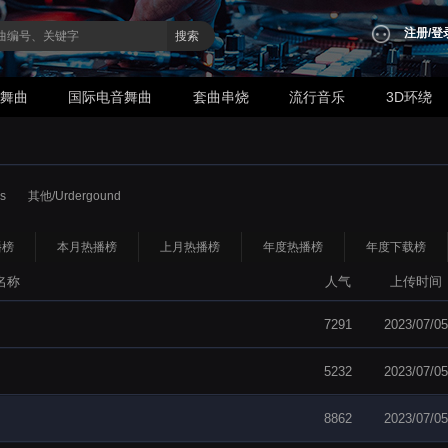
注册
/
登
搜索
业舞曲
国际电音舞曲
套曲串烧
流行音乐
3D环绕
s
其他/Urdergound
播榜
本月热播榜
上月热播榜
年度热播榜
年度下载榜
名称
人气
上传时间
7291
2023/07/05
5232
2023/07/05
8862
2023/07/05