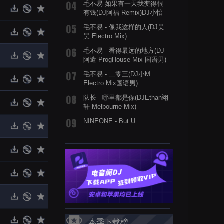
毛不易-如果有一天我变得很
有钱(DJ阿福 Remix)DJ小怡
订制纯享版
毛不易 - 像我这样的人(DJ昊
昊 Electro Mix)
毛不易 - 看得最远的地方(DJ
阿遣 ProgHouse Mix 国语男)
毛不易 - 二零三(DJ小M
Electro Mix国语男)
队长 - 哪里都是你(DJEthan翊
轩 Melbourne Mix)
NINEONE - But U
本季下载榜