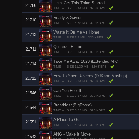
Let s Get This Thing Started
21786
TIME --
SIZE 6.44 MB
320 KBPS
Ready X Savior
21710
TIME --
SIZE 6.58 MB
320 KBPS
Waste It On Me vs Home
21713
TIME --
SIZE 7.7 MB
320 KBPS
Qulinez - El Toro
21711
TIME --
SIZE 6.94 MB
320 KBPS
Take Me Away 2023 (Extended Mix)
21714
TIME --
SIZE 11.35 MB
320 KBPS
How To Save Ravergy (DJKane Mashup)
21712
TIME --
SIZE 6.74 MB
320 KBPS
Can You Feel It
21546
TIME --
SIZE 7.17 MB
320 KBPS
Breathless(BigRoom)
21544
TIME --
SIZE 6.33 MB
320 KBPS
A Place To Go
21551
TIME --
SIZE 6.24 MB
320 KBPS
ANG - Make It Move
21542