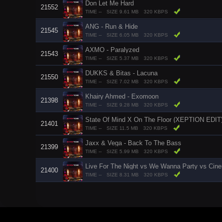
Don Let Me Hard
21552
TIME --
SIZE 9.61 MB
320 KBPS
ANG - Run & Hide
21545
TIME --
SIZE 6.05 MB
320 KBPS
AXMO - Paralyzed
21543
TIME --
SIZE 5.37 MB
320 KBPS
DUKKS & Bitas - Lacuna
21550
TIME --
SIZE 7.02 MB
320 KBPS
Khairy Ahmed - Exomoon
21398
TIME --
SIZE 9.28 MB
320 KBPS
State Of Mind X On The Floor (XEPTION EDIT
21401
TIME --
SIZE 11.5 MB
320 KBPS
Jaxx & Vega - Back To The Bass
21399
TIME --
SIZE 5.99 MB
320 KBPS
21400
TIME --
SIZE 8.31 MB
320 KBPS