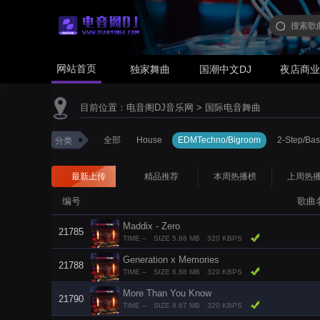
网站首页
独家舞曲
国潮中文DJ
夜店商
目前位置：
电音阁DJ音乐网
>
国际电音舞曲
全部
House
EDMTechno/Bigroom
2-Step/Bas
分类
最新上传
精品推荐
本周热播榜
上周热
编号
歌曲
Maddix - Zero
21785
TIME --
SIZE 5.88 MB
320 KBPS
Generation x Memories
21788
TIME --
SIZE 6.88 MB
320 KBPS
More Than You Know
21790
TIME --
SIZE 8.67 MB
320 KBPS