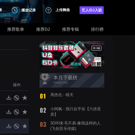
录
上传舞曲
播放记录
艺人/DJ入驻
推荐歌单
推荐DJ
推荐专辑
排行榜
本月下载榜
操作
周杰伦 - 晴天
小阿枫 - 我只在乎你【六倍音
质】
3D环绕-毛不易-像我这样的人
(飞创音乐传媒)