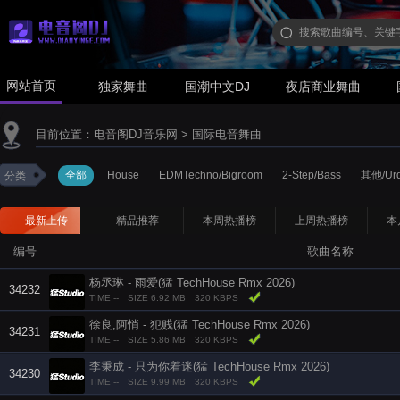
网站首页
独家舞曲
国潮中文DJ
夜店商业舞曲
目前位置：
电音阁DJ音乐网
>
国际电音舞曲
全部
House
EDMTechno/Bigroom
2-Step/Bass
其他/Urd
分类
最新上传
精品推荐
本周热播榜
上周热播榜
本
编号
歌曲名称
杨丞琳 - 雨爱(猛 TechHouse Rmx 2026)
34232
TIME --
SIZE 6.92 MB
320 KBPS
徐良,阿悄 - 犯贱(猛 TechHouse Rmx 2026)
34231
TIME --
SIZE 5.86 MB
320 KBPS
李秉成 - 只为你着迷(猛 TechHouse Rmx 2026)
34230
TIME --
SIZE 9.99 MB
320 KBPS