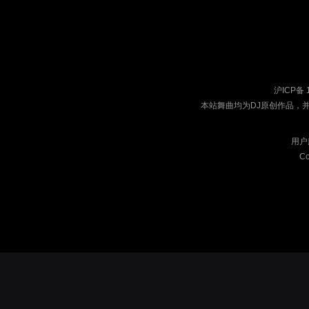
沪ICP备 
本站舞曲均为DJ原创作品，
用户
Co