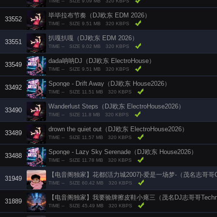
TIME --
SIZE 9.09 MB
320 KBPS
毕毕拉布节奏（DJ欧东 EDM 2026）
33552
TIME --
SIZE 9.51 MB
320 KBPS
扒嘎扒嘎（DJ欧东 EDM 2026）
33551
TIME --
SIZE 9.02 MB
320 KBPS
dada呐呐DJ（DJ欧东 ElectroHouse）
33549
TIME --
SIZE 9.51 MB
320 KBPS
Sponge - Drift Away（DJ欧东 House2026）
33492
TIME --
SIZE 11.51 MB
320 KBPS
Wanderlust Steps（DJ欧东 ElectroHouse2026）
33490
TIME --
SIZE 11.8 MB
320 KBPS
drown the quiet out（DJ欧东 ElectroHouse2026）
33489
TIME --
SIZE 11.57 MB
320 KBPS
Sponge - Lazy Sky Serenade（DJ欧东 House2026）
33488
TIME --
SIZE 11.78 MB
320 KBPS
【电音阁独家】花都{活力城2007}-爱是一场梦-（茂名志哥哥CL
31949
TIME --
SIZE 60.42 MB
320 KBPS
【电音阁独家】我要验牌擦皮鞋小瘪三（茂名DJ志哥哥Techno 
31889
TIME --
SIZE 45.49 MB
320 KBPS