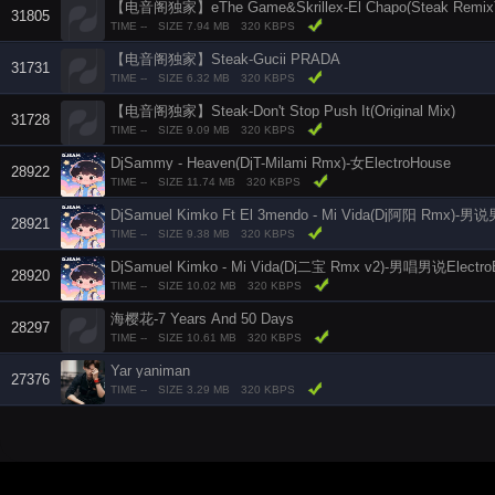
【电音阁独家】eThe Game&Skrillex-El Chapo(Steak Remix
31805
TIME --
SIZE 7.94 MB
320 KBPS
【电音阁独家】Steak-Gucii PRADA
31731
TIME --
SIZE 6.32 MB
320 KBPS
【电音阁独家】Steak-Don't Stop Push It(Original Mix)
31728
TIME --
SIZE 9.09 MB
320 KBPS
DjSammy - Heaven(DjT-Milami Rmx)-女ElectroHouse
28922
TIME --
SIZE 11.74 MB
320 KBPS
28921
TIME --
SIZE 9.38 MB
320 KBPS
DjSamuel Kimko - Mi Vida(Dj二宝 Rmx v2)-男唱男说Electro
28920
TIME --
SIZE 10.02 MB
320 KBPS
海樱花-7 Years And 50 Days
28297
TIME --
SIZE 10.61 MB
320 KBPS
Yar yaniman
27376
TIME --
SIZE 3.29 MB
320 KBPS