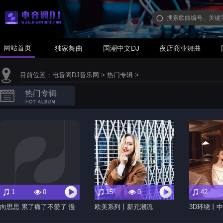
网站首页
独家舞曲
国潮中文DJ
夜店商业舞曲
目前位置：
电音阁DJ音乐网
>
热门专辑
>
热门专辑
1
0
15
0
42
向思思 累了痛了不爱了 慢
欧美系列丨新元潮流
3D环绕丨中
摇 DJ 志坚 MIX