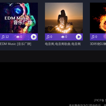
12
0
0
0
0
EDM Music [音乐厂牌]
电音阁,电音阁歌曲,电音阁
3D环绕DJ
DJ,电音阁舞曲,电音阁音乐
嗨曲,3D环
歌单
阁3D环绕
沪ICP备 
本站舞曲均为DJ原创作品，