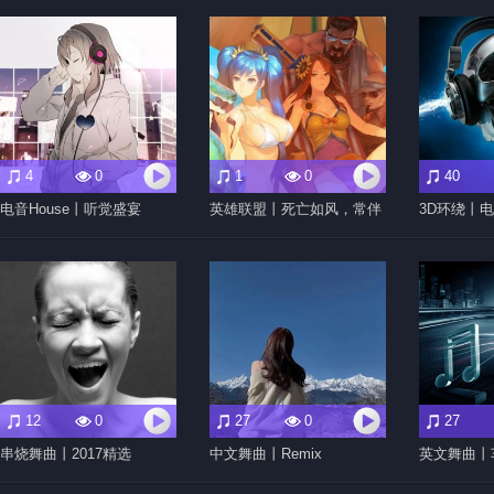
4
0
1
0
40
电音House丨听觉盛宴
英雄联盟丨死亡如风，常伴
3D环绕丨
吾身
12
0
27
0
27
串烧舞曲丨2017精选
中文舞曲丨Remix
英文舞曲丨