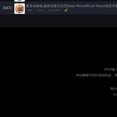
33472
TIME --
SIZE --
320 KBPS
沪ICP备 
本站舞曲均为DJ原创作品，
用户
Co