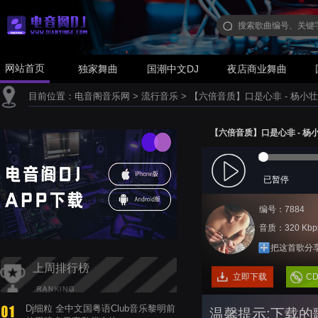
网站首页
独家舞曲
国潮中文DJ
夜店商业舞曲
目前位置：
电音阁音乐网
>
流行音乐
>
【六倍音质】口是心非 - 杨小
【六倍音质】口是心非 - 杨
已暂停
编号：7884
音质：320 Kbp
把这首歌分
上周排行榜
立即下载
C
Dj细粒 全中文国粤语Club音乐黎明前
温馨提示:下载