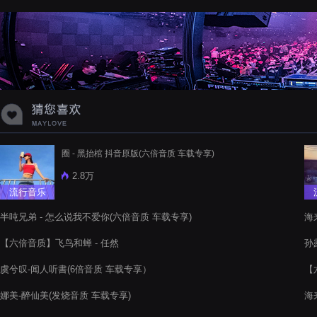
蝉爸爸妈妈爱存在夏天的风是想你的
声音啊
圈 - 黑抬棺 抖音原版(六倍音质 车载专享)
2.8万
流行音乐
半吨兄弟 - 怎么说我不爱你(六倍音质 车载专享)
海
【六倍音质】飞鸟和蝉 - 任然
孙
虞兮叹-闻人听書(6倍音质 车载专享）
【
娜美-醉仙美(发烧音质 车载专享)
海