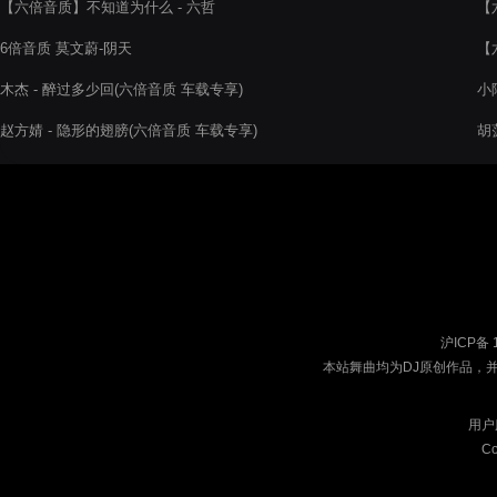
【六倍音质】不知道为什么 - 六哲
【
6倍音质 莫文蔚-阴天
【
木杰 - 醉过多少回(六倍音质 车载专享)
小
赵方婧 - 隐形的翅膀(六倍音质 车载专享)
胡
沪ICP备 
本站舞曲均为DJ原创作品，
用户
Co