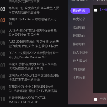
的黑暗多元素私货串烧
怀集Dj宁仔-全女声伤曲当年我堕入爱
【六倍
播放列表
河你说散就散串烧慢摇
历史记录
柳州DJ小D - Baby 嘟嘟嘟哑私人订
制
收藏歌曲
DJ猛子-精心打造我可以陪你去看星
星送爱河中的宝贝粉丝
最新歌曲
AUG 2019抖音舞曲 夜店慢摇 来自天
推荐歌曲
堂的魔鬼 我的天空 多想爱你 别说我
的眼泪你无所谓 渡我不渡她
他人下载中
DJAK中文慢摇2022 当我娶过她五十
年以后,Private ManYao Mix
他人播放中
丰城DJ乔哲-全中文Club音乐为南昌
琪琪妹缔造包房爱河串烧
昨日热播
连南DjZMZ-精心打造中文国语爱河断
本周热播
情殇百听不厌伤感串烧
贺州Dj小强-全中文国语2018热榜
CLUB音乐新狂潮娱乐KTV热播高清
系列串烧
抖音慢摇串烧2020 TIKTOK
全选
MANYAO NONSTOP
POWERMIXFOR_ADRIANNE飞鸟和