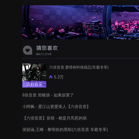
蝉爸爸妈妈爱存在夏天的风是想你的
声音啊
六倍音质 爱情有时很残忍(车载专享)
5.3万
流行音乐
6倍音质 郑晓填 - 如果寂寞了
小阿枫 - 爱江山更爱美人【六倍音质】
【六倍音质】辰煊 - 都是月亮惹的祸
张韶涵,王晰 - 黎明前的黑暗(六倍音质 车载专享)