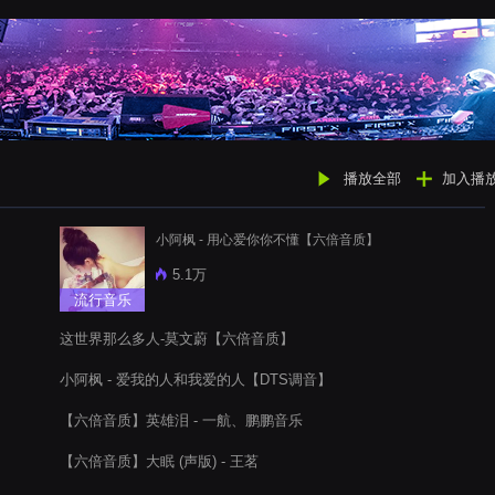
播放全部
加入播
小阿枫 - 用心爱你你不懂【六倍音质】
5.1万
流行音乐
这世界那么多人-莫文蔚【六倍音质】
小阿枫 - 爱我的人和我爱的人【DTS调音】
【六倍音质】英雄泪 - 一航、鹏鹏音乐
【六倍音质】大眠 (声版) - 王茗