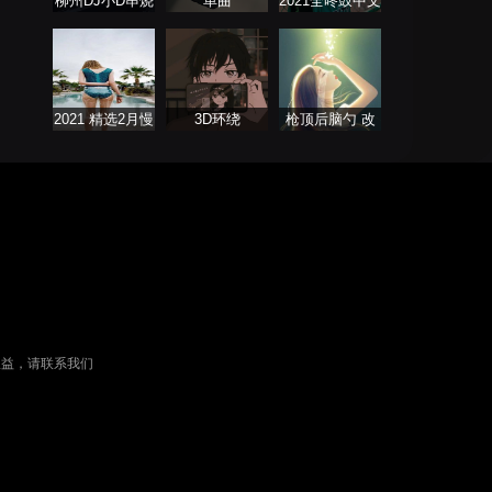
柳州DJ小D串烧
单曲
2021全咚鼓中文
列表
歌曲大全
2021 精选2月慢
3D环绕
枪顶后脑勺 改
歌连版音乐串烧
摇还得摇
权益，请联系我们