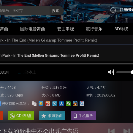
注册
/
登
搜索
业舞曲
国际电音舞曲
套曲串烧
流行音乐
3D环绕
 - In The End (Mellen Gi &amp Tommee Profitt Remix)
Park - In The End (Mellen Gi &amp Tommee Profitt Remix)
已停止
 03:34
号：4458
分类：流行音乐
人气：4.7万
质：320 Kbps
大小：8 MB
时间：2019/06/02
把这首歌分享到：
CD或U盘
收藏歌曲
手机播放
:下载的歌曲中不会出现广告语