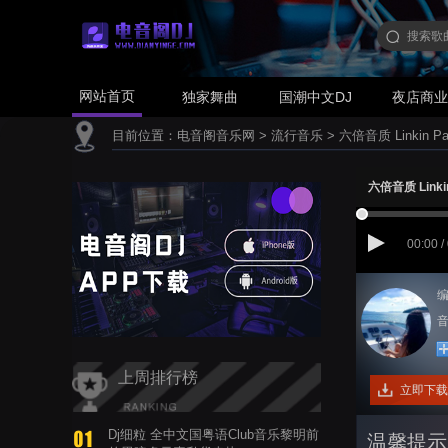
网站首页
独家舞曲
国潮中文DJ
夜店商
目前位置：
电音阁音乐网
>
流行音乐
>
六倍音质 Linkin Park
六倍音质 Linkin 
00:00 /
编
音
上周排行榜
立即下载
Dj细粒 全中文国粤语Club音乐黎明前
温馨提示