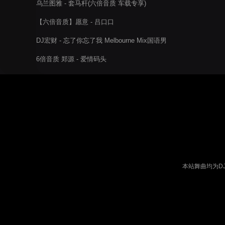
乌兰图雅 - 套马杆(六倍音质 车载专享)
【六倍音质】愿意 - 吕口口
DJ宏财 - 忘了你忘了我 Melbourne Mix国语男
6倍音质 郑源 - 爱情码头
本站舞曲均为D