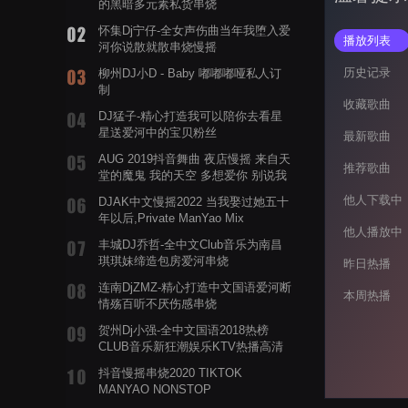
的黑暗多元素私货串烧
怀集Dj宁仔-全女声伤曲当年我堕入爱
播放列表
河你说散就散串烧慢摇
历史记录
柳州DJ小D - Baby 嘟嘟嘟哑私人订
制
收藏歌曲
DJ猛子-精心打造我可以陪你去看星
星送爱河中的宝贝粉丝
最新歌曲
AUG 2019抖音舞曲 夜店慢摇 来自天
推荐歌曲
堂的魔鬼 我的天空 多想爱你 别说我
的眼泪你无所谓 渡我不渡她
他人下载中
DJAK中文慢摇2022 当我娶过她五十
年以后,Private ManYao Mix
他人播放中
丰城DJ乔哲-全中文Club音乐为南昌
琪琪妹缔造包房爱河串烧
昨日热播
连南DjZMZ-精心打造中文国语爱河断
本周热播
情殇百听不厌伤感串烧
贺州Dj小强-全中文国语2018热榜
CLUB音乐新狂潮娱乐KTV热播高清
系列串烧
抖音慢摇串烧2020 TIKTOK
MANYAO NONSTOP
POWERMIXFOR_ADRIANNE飞鸟和