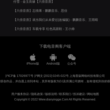
付雪 - 金玉良缘【六倍音质】
【六倍音质】忘情果 - 鹏鹏音乐、思佳
【六倍音质】就当我们从未爱过(改编版) - 鹏鹏音乐、王雨晴
【六倍音质】车载专享 红色高跟鞋 - 王小帅
下载电音阁客户端
iPhone版
Android版
公众号
沪ICP备 17026977号
沪网文 [2022] 0245-022号
上海普寐网络科技有限公司
J原创作品，并自愿上传到本站，其所有版权为DJ及所属公司拥有，如有侵犯到你的
用户服务协议
/
隐私政策
/
版权说明
/
联系我们
/
投诉建议
/
网站地图
Copyright © 2022 Www.dianyingge.Com All Rights Reserved.