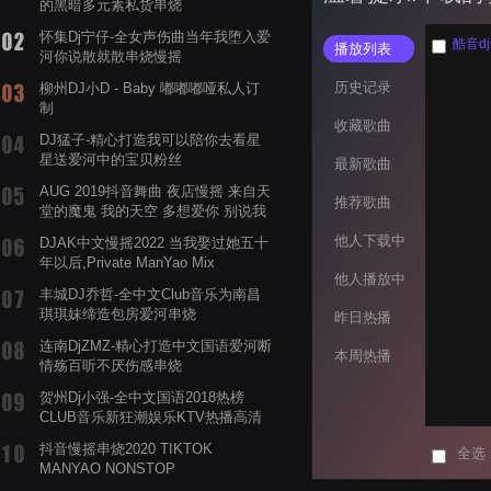
的黑暗多元素私货串烧
怀集Dj宁仔-全女声伤曲当年我堕入爱
播放列表
河你说散就散串烧慢摇
历史记录
柳州DJ小D - Baby 嘟嘟嘟哑私人订
制
收藏歌曲
DJ猛子-精心打造我可以陪你去看星
星送爱河中的宝贝粉丝
最新歌曲
AUG 2019抖音舞曲 夜店慢摇 来自天
推荐歌曲
堂的魔鬼 我的天空 多想爱你 别说我
的眼泪你无所谓 渡我不渡她
他人下载中
DJAK中文慢摇2022 当我娶过她五十
年以后,Private ManYao Mix
他人播放中
丰城DJ乔哲-全中文Club音乐为南昌
琪琪妹缔造包房爱河串烧
昨日热播
连南DjZMZ-精心打造中文国语爱河断
本周热播
情殇百听不厌伤感串烧
贺州Dj小强-全中文国语2018热榜
CLUB音乐新狂潮娱乐KTV热播高清
系列串烧
抖音慢摇串烧2020 TIKTOK
全选
MANYAO NONSTOP
POWERMIXFOR_ADRIANNE飞鸟和