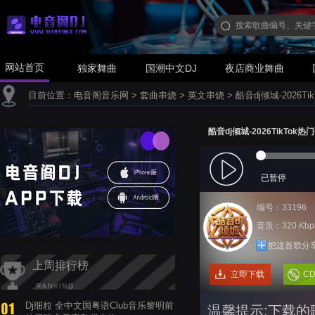
网站首页
独家舞曲
国潮中文DJ
夜店商业舞曲
目前位置：
电音阁音乐网
>
套曲串烧
>
英文串烧
>
酷音dj倾城-2026T
酷音dj倾城-2026TikTok
已暂停
编号：33196
音质：320 Kbp
把这首歌分
上周排行榜
立即下载
C
Dj细粒 全中文国粤语Club音乐黎明前
温馨提示:下载