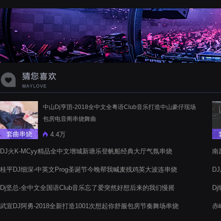
蝉爸爸妈妈爱存在夏天的风是想你的
声音啊
中山Dj亨囝-2018全中文全粤语Club音乐打造中山豪仔现场
包房电音阁串烧舞曲
套曲串烧
4.4万
DJ火K-MCyy精品全中文增城新塘乐登帆船经典大厅气氛串烧
南
电
桂平DJ细深-中英文Prog圣诞节今晚帮我喊麦残鸡英大波连串烧
D
Dj坚总-全中文全国语Club音乐忘了爱突然好想后来的我们慢摇
D
串烧
武宣DJ阿勇-2018全新打造1001次想起你舒服包房节奏舞场串烧
赤
电音阁