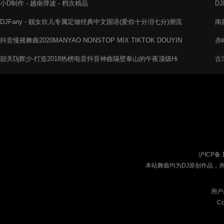
小D制作 - 越南弹波 - 档次精品
DJ
DJFany - 靓女欣儿专属定做经典中文国语(爱你十分泪七分)潮流
南
气氛摇摆节奏慢摇串烧V2
抖音慢摇舞曲2020MANYAO NONSTOP MIX TIKTOK DOUYIN
赤
那女孩对我说差不多姑娘失眠V2月半小夜曲V2雨下的瞬间
专
韶关Dj辉少-打造2018热榜电音抖音神曲隔壁泰山的午夜顶级Hi
古
房跳舞电音阁串烧舞曲
沪ICP备 
本站舞曲均为DJ原创作品，
用户
Co