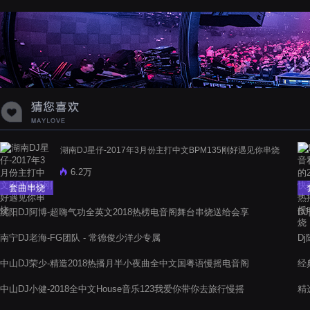
蝉爸爸妈妈爱存在夏天的风是想你的
声音啊
湖南DJ星仔-2017年3月份主打中文BPM135刚好遇见你串烧
6.2万
套曲串烧
沈阳DJ阿博-超嗨气功全英文2018热榜电音阁舞台串烧送给会享
D
受的人听
阁
南宁DJ老海-FG团队 - 常德俊少洋少专属
D
阁
中山DJ荣少-精造2018热播月半小夜曲全中文国粤语慢摇电音阁
经
串烧
中山DJ小健-2018全中文House音乐123我爱你带你去旅行慢摇
精
电音阁串烧
曲