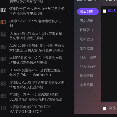
的黑暗多元素私货串烧
怀集Dj宁仔-全女声伤曲当年我堕入爱
信宜D
播放列表
河你说散就散串烧慢摇
历史记录
柳州DJ小D - Baby 嘟嘟嘟哑私人订
制
收藏歌曲
DJ猛子-精心打造我可以陪你去看星
星送爱河中的宝贝粉丝
最新歌曲
AUG 2019抖音舞曲 夜店慢摇 来自天
推荐歌曲
堂的魔鬼 我的天空 多想爱你 别说我
的眼泪你无所谓 渡我不渡她
他人下载中
丰城DJ乔哲-全中文Club音乐为南昌
琪琪妹缔造包房爱河串烧
他人播放中
DJAK中文慢摇2022 当我娶过她五十
年以后,Private ManYao Mix
昨日热播
连南DjZMZ-精心打造中文国语爱河断
本周热播
情殇百听不厌伤感串烧
贺州Dj小强-全中文国语2018热榜
CLUB音乐新狂潮娱乐KTV热播高清
系列串烧
抖音慢摇串烧2020 TIKTOK
全选
MANYAO NONSTOP
POWERMIXFOR_ADRIANNE飞鸟和