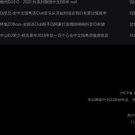
柳州DJ小D - 2020 抖系列聊拐中文BB串 no4
D
阁
Dj坚总-全中文国粤语Club音乐从开始到现在我们有爱过慢摇串
D
烧
烧
怀集DJBoss-全国语Club联手Dj阿豪打造哦呐呐呐抖音ID串烧
贺
中山DJ荣少-精造童年2018年放一百个心全中文国粤语慢摇电音
A
阁串烧舞曲
你
沪ICP备 
本站舞曲均为DJ原创作品，
用户
Co