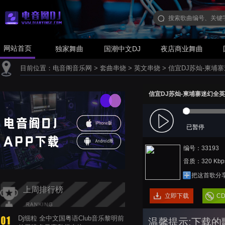
网站首页
独家舞曲
国潮中文DJ
夜店商业舞曲
目前位置：
电音阁音乐网
>
套曲串烧
>
英文串烧
>
信宜DJ苏灿-柬埔寨迷
信宜DJ苏灿-柬埔寨迷幻全英文
已暂停
编号：33193
音质：320 Kbp
把这首歌分
上周排行榜
立即下载
C
Dj细粒 全中文国粤语Club音乐黎明前
温馨提示:下载