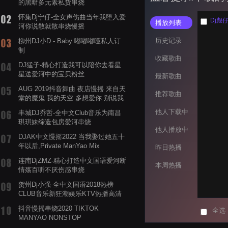
的黑暗多元素私货串烧
怀集Dj宁仔-全女声伤曲当年我堕入爱
Dj彪
播放列表
河你说散就散串烧慢摇
历史记录
柳州DJ小D - Baby 嘟嘟嘟哑私人订
制
收藏歌曲
DJ猛子-精心打造我可以陪你去看星
星送爱河中的宝贝粉丝
最新歌曲
AUG 2019抖音舞曲 夜店慢摇 来自天
推荐歌曲
堂的魔鬼 我的天空 多想爱你 别说我
的眼泪你无所谓 渡我不渡她
他人下载中
丰城DJ乔哲-全中文Club音乐为南昌
琪琪妹缔造包房爱河串烧
他人播放中
DJAK中文慢摇2022 当我娶过她五十
年以后,Private ManYao Mix
昨日热播
连南DjZMZ-精心打造中文国语爱河断
本周热播
情殇百听不厌伤感串烧
贺州Dj小强-全中文国语2018热榜
CLUB音乐新狂潮娱乐KTV热播高清
系列串烧
抖音慢摇串烧2020 TIKTOK
全选
MANYAO NONSTOP
POWERMIXFOR_ADRIANNE飞鸟和