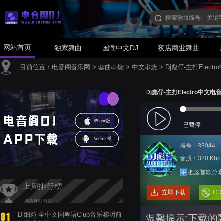
网站首页
独家舞曲
国潮中文DJ
夜店商业舞曲
目前位置：
电音阁音乐网
>
套曲串烧
>
中文串烧
>
Dj彪仔-主打Ele
Dj彪仔-主打Electro中
已暂停
编号：33044
音质：320 Kbp
把这首歌分
上周排行榜
立即下载
C
Dj细粒 全中文国粤语Club音乐黎明前
温馨提示:下载