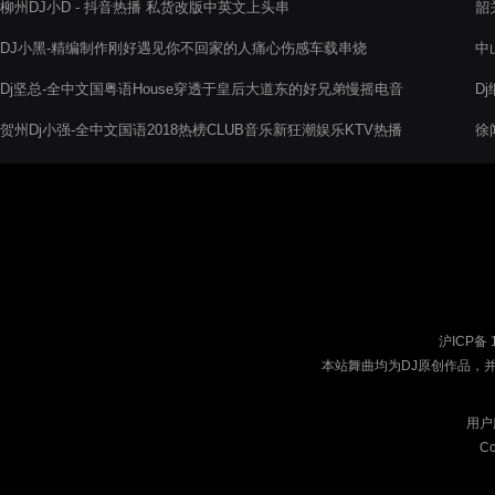
柳州DJ小D - 抖音热播 私货改版中英文上头串
韶
音
DJ小黑-精编制作刚好遇见你不回家的人痛心伤感车载串烧
中
阁
Dj坚总-全中文国粤语House穿透于皇后大道东的好兄弟慢摇电音
D
阁串烧
贺州Dj小强-全中文国语2018热榜CLUB音乐新狂潮娱乐KTV热播
徐
高清系列串烧
沪ICP备 
本站舞曲均为DJ原创作品，
用户
Co