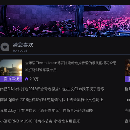
蝉爸爸妈妈爱存在夏天的风是想你的
声音啊
全粵语ElectroHouse博罗陈建締造抖音爱的暴風雨櫻花粉思
域狂野时速车载专用
套曲串烧
2.0万
南昌DJ小伟-打造2018怀念青春励志中热曲文Club我不哭了音乐
柳
电音阁舞曲串烧
南昌Dj陶子-2018热榜我们终究是错过快手抖音流行中文包房上
T
头慢摇串烧
赤峰DJay冉 客户自选（酒干倘卖无）原版音乐经典回顾
赤
的
小酒吧RNB MUSIC 时尚小节奏 小酒馆专用音乐
夜