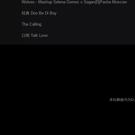
Wolves - Mashup Selena Gomez x Sagan(DjPasha Moscow
Mix)
经典 Doo Be Di Boy
The Calling
口哨 Talk Love
本站舞曲均为D