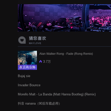
Alan Walker Rong - Fade (Rong Remix)
3.7万
夜店商业舞
曲
Bujaj sie
Invader Bounce
Morello Malt - La Banda (Matt Hanna Bootleg) (Remix)
抖音 nanana（90后车载必用）