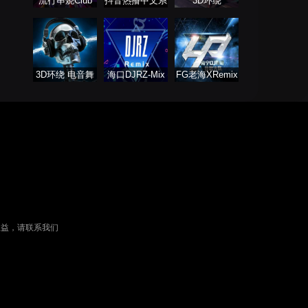
流行串烧Club
抖音热播中文系
3D环绕
列
3D环绕 电音舞
海口DJRZ-Mix
FG老海XRemix
曲系列
经典语录开场
权益，请联系我们