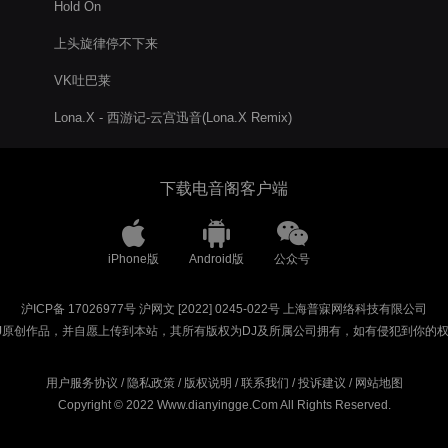
Hold On
上头旋律停不下来
VK吐巴莱
Lona.X - 西游记-云宫迅音(Lona.X Remix)
下载电音阁客户端
iPhone版
Android版
公众号
沪ICP备 17026977号
沪网文 [2022] 0245-022号
上海普寐网络科技有限公司
J原创作品，并自愿上传到本站，其所有版权为DJ及所属公司拥有，如有侵犯到你的
用户服务协议
/
隐私政策
/
版权说明
/
联系我们
/
投诉建议
/
网站地图
Copyright © 2022 Www.dianyingge.Com All Rights Reserved.