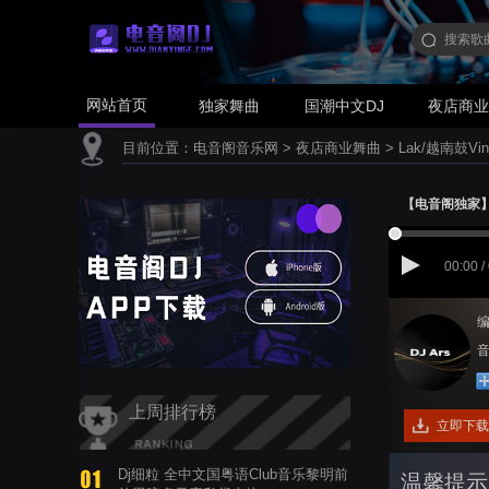
网站首页
独家舞曲
国潮中文DJ
夜店商
目前位置：
电音阁音乐网
>
夜店商业舞曲
>
Lak/越南鼓Vin
【电音阁独家】姜鹏
00:00 /
编
音
上周排行榜
立即下载
Dj细粒 全中文国粤语Club音乐黎明前
温馨提示