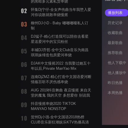
的黑暗多元素私货串烧
怀集Dj宁仔-全女声伤曲当年我堕入爱
播放列表
河你说散就散串烧慢摇
历史记录
柳州DJ小D - Baby 嘟嘟嘟哑私人订
制
收藏歌曲
DJ猛子-精心打造我可以陪你去看星
星送爱河中的宝贝粉丝
最新歌曲
丰城DJ乔哲-全中文Club音乐为南昌
推荐歌曲
琪琪妹缔造包房爱河串烧
他人下载中
DJAK中文慢摇2022 当我娶过她五十
年以后,Private ManYao Mix
他人播放中
连南DjZMZ-精心打造中文国语爱河断
情殇百听不厌伤感串烧
昨日热播
AUG 2019抖音舞曲 夜店慢摇 来自天
本周热播
堂的魔鬼 我的天空 多想爱你 别说我
的眼泪你无所谓 渡我不渡她
抖音慢摇串烧2020 TIKTOK
MANYAO NONSTOP
POWERMIXFOR_ADRIANNE飞鸟和
贺州Dj小强-全中文国语2018热榜
蝉爸爸妈妈爱存在夏天的风是想你的
CLUB音乐新狂潮娱乐KTV热播高清
声音啊
系列串烧