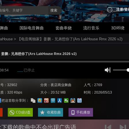
注册
/
登
搜索
业舞曲
国际电音舞曲
套曲串烧
流行音乐
3D环绕
aHouse
>
【电音阁独家】姜鹏 - 兄弟想你了(Ars LakHouse Rmx 2026 v2)
 - 兄弟想你了(Ars LakHouse Rmx 2026 v2)
已停止
 08:54
号：32902
分类：夜店商业舞曲
人气：2769
质：320 Kbps
大小：20.52 MB
时间：2026/05/13
把这首歌分享到：
CD或U盘
收藏歌曲
手机播放
:下载的歌曲中不会出现广告语