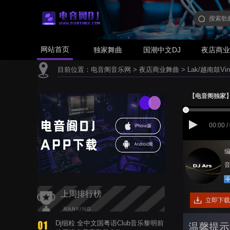
网站首页
独家舞曲
国潮中文DJ
夜店商
目前位置：
电音阁音乐网
>
夜店商业舞曲
>
Lak/越南鼓Vin
【电音阁独家】F4 
00:00 /
编
音
上周排行榜
立即下载
Dj细粒 全中文国粤语Club音乐黎明前
温馨提示