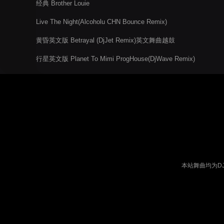
经典 Brother Louie
Live The Night(Alcoholu CHN Bounce Remix)
黄昏英文版 Betrayal (DjJet Remix)英文舞曲越鼓
行星英文版 Planet To Mimi ProgHouse(DjWave Remix)
本站舞曲均为D