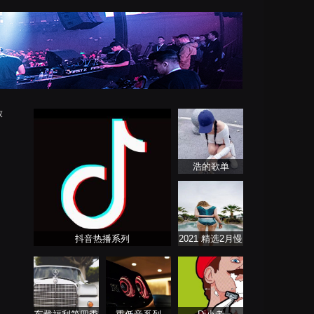
放
浩的歌单
抖音热播系列
2021 精选2月慢
歌连版音乐串烧