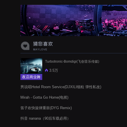
蝉爸爸妈妈爱存在夏天的风是想你的
声音啊
Turbotronic-Bomdigi(飞创音乐传媒)
3.5万
夜店商业舞
曲
男说唱Hotel Room Service(DJXILI细粒 弹性私改)
Mirah - Gotta Go Home(电摇)
笛子欢快旋律重鼓(DYG Remix)
抖音 nanana（90后车载必用）