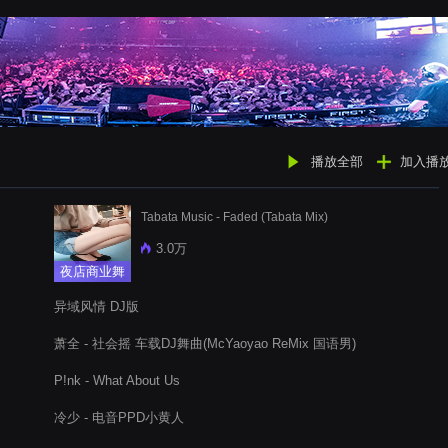
播放全部
加入播
Tabata Music - Faded (Tabata Mix)
3.0万
夜店商业舞
曲
异域风情 DJ版
萧全 - 社会摇 车载DJ舞曲(McYaoyao ReMix 国语男)
P!nk - What About Us
冷少 - 电音PPD小黄人