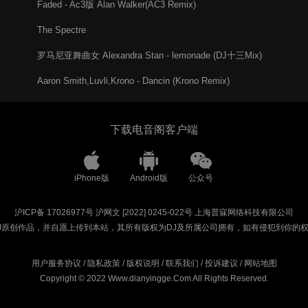
Faded - Ac3版 Alan Walker(AC3 Remix)
The Spectre
罗马尼亚舞曲女 Alexandra Stan - lemonade (DJ十三Mix)
Aaron Smith,Luvli,Krono - Dancin (Krono Remix)
下载电音阁客户端
iPhone版
Android版
公众号
沪ICP备 17026977号
沪网文 [2022] 0245-022号
上海普寐网络科技有限公司
J原创作品，并自愿上传到本站，其所有版权为DJ及所属公司拥有，如有侵犯到你的
用户服务协议
/
隐私政策
/
版权说明
/
联系我们
/
投诉建议
/
网站地图
Copyright © 2022 Www.dianyingge.Com All Rights Reserved.