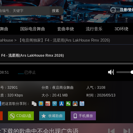
注册
/
登
搜索
业舞曲
国际电音舞曲
套曲串烧
流行音乐
3D环绕
aHouse
>
【电音阁独家】F4 - 流星雨(Ars LakHouse Rmx 2026)
- 流星雨(Ars LakHouse Rmx 2026)
已停止
 08:51
号：32901
分类：夜店商业舞曲
人气：3108
质：320 Kbps
大小：20.41 MB
时间：2026/05/13
把这首歌分享到：
CD或U盘
收藏歌曲
手机播放
:下载的歌曲中不会出现广告语