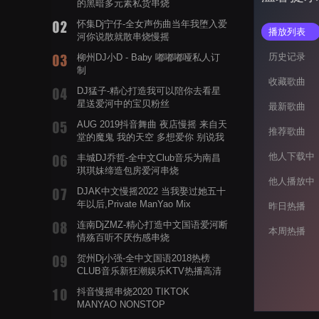
的黑暗多元素私货串烧
怀集Dj宁仔-全女声伤曲当年我堕入爱
播放列表
河你说散就散串烧慢摇
历史记录
柳州DJ小D - Baby 嘟嘟嘟哑私人订
制
收藏歌曲
DJ猛子-精心打造我可以陪你去看星
星送爱河中的宝贝粉丝
最新歌曲
AUG 2019抖音舞曲 夜店慢摇 来自天
推荐歌曲
堂的魔鬼 我的天空 多想爱你 别说我
的眼泪你无所谓 渡我不渡她
他人下载中
丰城DJ乔哲-全中文Club音乐为南昌
琪琪妹缔造包房爱河串烧
他人播放中
DJAK中文慢摇2022 当我娶过她五十
年以后,Private ManYao Mix
昨日热播
连南DjZMZ-精心打造中文国语爱河断
本周热播
情殇百听不厌伤感串烧
贺州Dj小强-全中文国语2018热榜
CLUB音乐新狂潮娱乐KTV热播高清
系列串烧
抖音慢摇串烧2020 TIKTOK
MANYAO NONSTOP
POWERMIXFOR_ADRIANNE飞鸟和