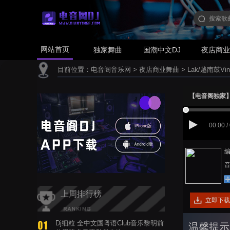
网站首页
独家舞曲
国潮中文DJ
夜店商
目前位置：
电音阁音乐网
>
夜店商业舞曲
>
Lak/越南鼓Vin
【电音阁独家】林俊
00:00 /
编
音
上周排行榜
立即下载
Dj细粒 全中文国粤语Club音乐黎明前
温馨提示