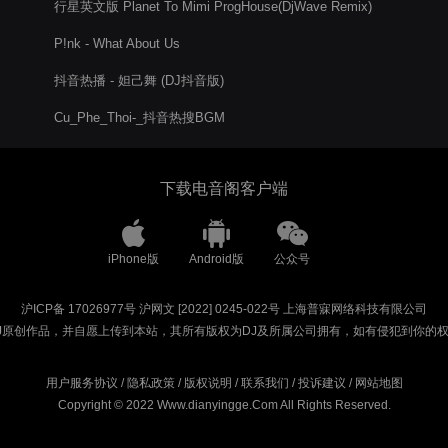
行星英文版 Planet To Mimi ProgHouse(DjWave Remix)
P!nk - What About Us
抖音热播 - 妲己舞 (DJ抖音版)
Cu_Phe_Thoi-_抖音热搜BGM
下载电音阁客户端
iPhone版
Android版
公众号
沪ICP备 17026977号
沪网文 [2022] 0245-022号
上海普寐网络科技有限公司
J原创作品，并自愿上传到本站，其所有版权为DJ及所属公司拥有，如有侵犯到你的
用户服务协议
/
隐私政策
/
版权说明
/
联系我们
/
投诉建议
/
网站地图
Copyright © 2022 Www.dianyingge.Com All Rights Reserved.