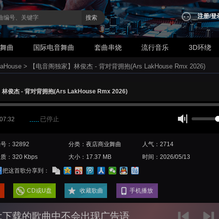
注册
/
登
搜索
业舞曲
国际电音舞曲
套曲串烧
流行音乐
3D环绕
aHouse
>
【电音阁独家】林俊杰 - 背对背拥抱(Ars LakHouse Rmx 2026)
杰 - 背对背拥抱(Ars LakHouse Rmx 2026)
已停止
 07:32
号：32892
分类：夜店商业舞曲
人气：2714
质：320 Kbps
大小：17.37 MB
时间：2026/05/13
把这首歌分享到：
CD或U盘
收藏歌曲
手机播放
:下载的歌曲中不会出现广告语