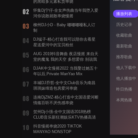
的黑暗多元素私货串烧
怀集Dj宁仔-全女声伤曲当年我堕入爱
播放列表
河你说散就散串烧慢摇
历史记录
柳州DJ小D - Baby 嘟嘟嘟哑私人订
制
收藏歌曲
DJ猛子-精心打造我可以陪你去看星
星送爱河中的宝贝粉丝
最新歌曲
AUG 2019抖音舞曲 夜店慢摇 来自天
推荐歌曲
堂的魔鬼 我的天空 多想爱你 别说我
的眼泪你无所谓 渡我不渡她
他人下载中
DJAK中文慢摇2022 当我娶过她五十
年以后,Private ManYao Mix
他人播放中
丰城DJ乔哲-全中文Club音乐为南昌
琪琪妹缔造包房爱河串烧
昨日热播
连南DjZMZ-精心打造中文国语爱河断
本周热播
情殇百听不厌伤感串烧
贺州Dj小强-全中文国语2018热榜
CLUB音乐新狂潮娱乐KTV热播高清
系列串烧
抖音慢摇串烧2020 TIKTOK
MANYAO NONSTOP
POWERMIXFOR_ADRIANNE飞鸟和