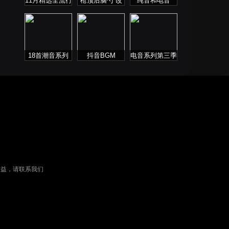
11月精选全流行
枪顶后脑勺 改
纯音和电音
慢歌连版
摇还得摇
18首潮音系列
抖音BGM
电音系列第三季
权益，请联系我们