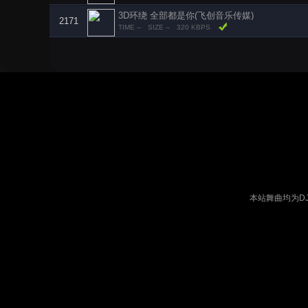
3D环绕 全部都是你(飞创音乐传媒)
2171
TIME --
SIZE --
320 KBPS
本站舞曲均为D