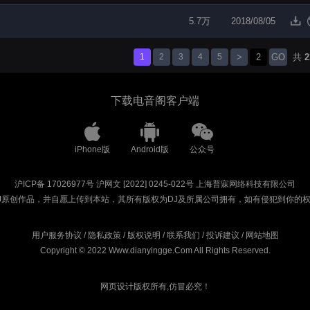
5.7万
2018/08/05
1
2
3
4
5
>
GO
共
2
下载电音阁客户端
iPhone版
Android版
公众号
沪ICP备 17026977号
沪网文 [2022] 0245-022号
上海普寐网络科技有限公司
J原创作品，并自愿上传到本站，其所有版权为DJ及所属公司拥有，如有侵犯到你的
用户服务协议
/
隐私政策
/
版权说明
/
联系我们
/
投诉建议
/
网站地图
Copyright © 2022 Www.dianyingge.Com All Rights Reserved.
网页设计版权所有,仿冒必究！