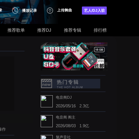
录
上传舞曲
播放记录
艺人/DJ入驻
推荐歌单
推荐DJ
推荐专辑
排行榜
热门专辑
电音阁DJ
2026/05/16 2.3亿
电音阁 阁主
2026/08/03 1.9亿
操作
魅声音社