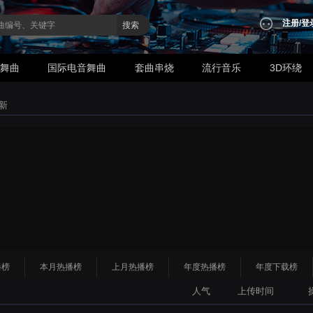
注册
/
登
搜索
业舞曲
国际电音舞曲
套曲串烧
流行音乐
3D环绕
新
播榜
本月热播榜
上月热播榜
年度热播榜
年度下载榜
人气
上传时间