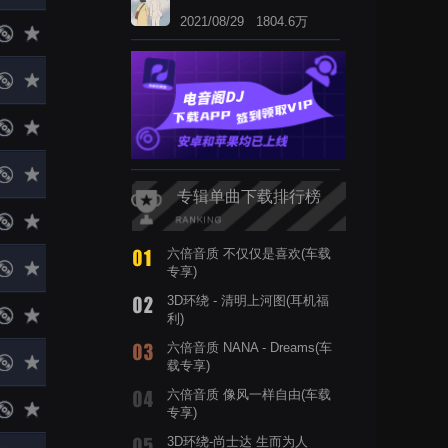
2021/08/29 1804.6万
专辑单曲下载排行榜
六倍音质 不仅仅是喜欢(车载
专享)
3D环绕 - 清明上河图(耳机福
利)
六倍音质 NANA - Dreams(车
载专享)
六倍音质 像风一样自由(车载
专享)
3D环绕-尚士达 生而为人