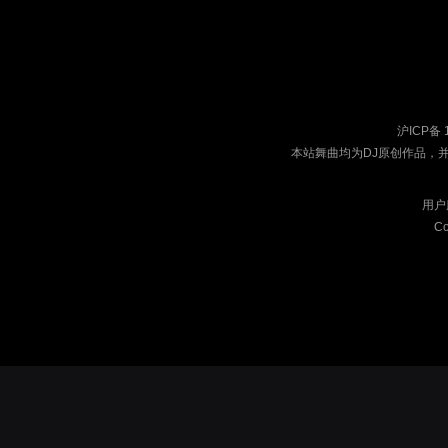
沪ICP备 
本站舞曲均为DJ原创作品，
用户
Co