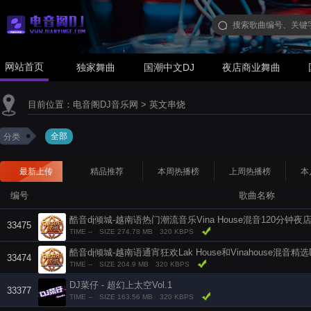
网站首页
独家舞曲
国潮中文DJ
夜店商业舞曲
目前位置：
电音阁DJ音乐网
>
英文串烧
全部
分类
最新上传
精品推荐
本周热播榜
上周热播榜
本
编号
歌曲名称
33475
TIME --
SIZE 274.78 MB
320 KBPS
酷音dj倾城-越南语通宵狂欢Lak House和Vinahouse混音
33474
TIME --
SIZE 204.9 MB
320 KBPS
DJ菜仔 - 超幻上太空Vol.1
33377
TIME --
SIZE 163.56 MB
320 KBPS